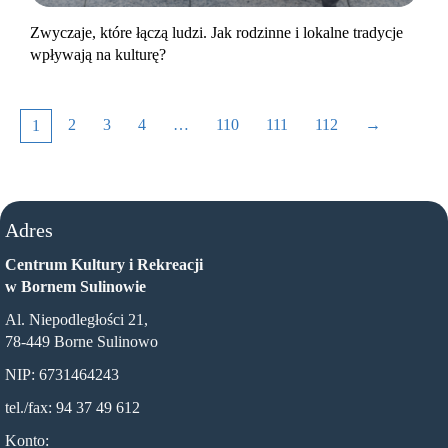
Zwyczaje, które łączą ludzi. Jak rodzinne i lokalne tradycje
wpływają na kulturę?
2
3
4
…
110
111
112
→
1
Adres
Centrum Kultury i Rekreacji
w Bornem Sulinowie
Al. Niepodległości 21,
78-449 Borne Sulinowo
NIP: 6731464243
tel./fax: 94 37 49 612
Konto: