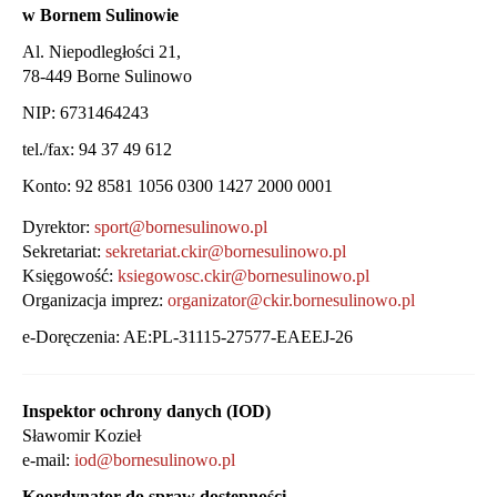
w Bornem Sulinowie
Al. Niepodległości 21,
78-449 Borne Sulinowo
NIP: 6731464243
tel./fax: 94 37 49 612
Konto: 92 8581 1056 0300 1427 2000 0001
Dyrektor:
sport@bornesulinowo.pl
Sekretariat:
sekretariat.ckir@bornesulinowo.pl
Księgowość:
ksiegowosc.ckir@bornesulinowo.pl
Organizacja imprez:
organizator@ckir.bornesulinowo.pl
e-Doręczenia: AE:PL-31115-27577-EAEEJ-26
Inspektor ochrony danych (IOD)
Sławomir Kozieł
e-mail:
iod@bornesulinowo.pl
Koordynator do spraw dostępności