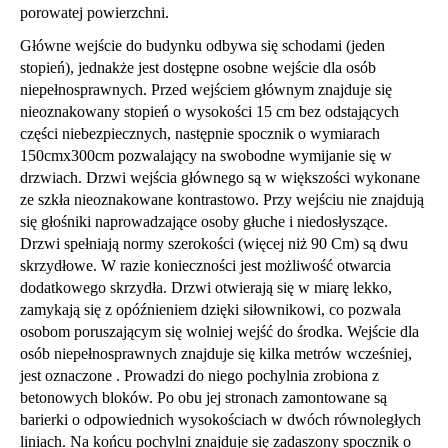
porowatej powierzchni.
Główne wejście do budynku odbywa się schodami (jeden
stopień), jednakże jest dostępne osobne wejście dla osób
niepełnosprawnych. Przed wejściem głównym znajduje się
nieoznakowany stopień o wysokości 15 cm bez odstających
części niebezpiecznych, następnie spocznik o wymiarach
150cmx300cm pozwalający na swobodne wymijanie się w
drzwiach. Drzwi wejścia głównego są w większości wykonane
ze szkła nieoznakowane kontrastowo. Przy wejściu nie znajdują
się głośniki naprowadzające osoby głuche i niedosłyszące.
Drzwi spełniają normy szerokości (więcej niż 90 Cm) są dwu
skrzydłowe. W razie konieczności jest możliwość otwarcia
dodatkowego skrzydła. Drzwi otwierają się w miarę lekko,
zamykają się z opóźnieniem dzięki siłownikowi, co pozwala
osobom poruszającym się wolniej wejść do środka. Wejście dla
osób niepełnosprawnych znajduje się kilka metrów wcześniej,
jest oznaczone . Prowadzi do niego pochylnia zrobiona z
betonowych bloków. Po obu jej stronach zamontowane są
barierki o odpowiednich wysokościach w dwóch równoległych
liniach. Na końcu pochylni znajduje się zadaszony spocznik o