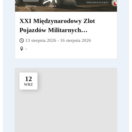
XXI Międzynarodowy Zlot
Pojazdów Militarnych
„Gąsienice i Podkowy”
13 sierpnia 2026 - 16 sierpnia 2026
-
12
WRZ