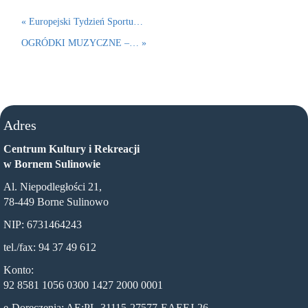
« Europejski Tydzień Sportu…
OGRÓDKI MUZYCZNE –… »
Adres
Centrum Kultury i Rekreacji
w Bornem Sulinowie
Al. Niepodległości 21,
78-449 Borne Sulinowo
NIP: 6731464243
tel./fax: 94 37 49 612
Konto:
92 8581 1056 0300 1427 2000 0001
e-Doręczenia: AE:PL-31115-27577-EAEEJ-26