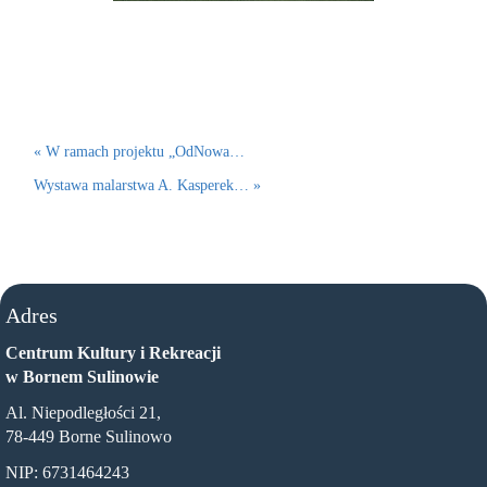
« W ramach projektu „OdNowa…
Wystawa malarstwa A. Kasperek… »
Adres
Centrum Kultury i Rekreacji
w Bornem Sulinowie
Al. Niepodległości 21,
78-449 Borne Sulinowo
NIP: 6731464243