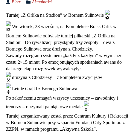
Piotr
Aktualności
Turniej „Z Orlika na Stadion” w Bornem Sulinowie
We wtorek, 23 września, na Kompleksie Boisk Orlik w
Bornem Sulinowie odbył się turniej piłkarski „Z Orlika na
Stadion”. Do rywalizacji przystąpiły trzy zespoły – dwa z
Bornego Sulinowa oraz drużyna z Chodzieży.
Zawody rozegrano systemem „każdy z każdym” w wymiarze
czasu 2×15 minut. Po emocjonujących spotkaniach awans do
dalszego etapu rozgrywek wywalczyły:
drużyna z Chodzieży – z kompletem zwycięstw
Letnie Grajki z Bornego Sulinowa
Po zakończeniu zmagań wszyscy uczestnicy – zawodnicy i
trenerzy – otrzymali pamiątkowe medale
.
Turniej zorganizowany został przez Centrum Kultury i Rekreacji
w Bornem Sulinowie przy wsparciu Fundacji Orły Sportu oraz
ZZPN, w ramach programu „Aktywna Szkoła”.