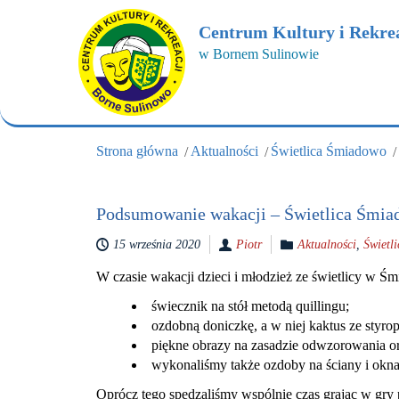
Centrum Kultury i Rekrea
w Bornem Sulinowie
Strona główna
Aktualności
Świetlica Śmiadowo
Podsumowanie wakacji – Świetlica Śmia
15 września 2020
Piotr
Aktualności
,
Świetl
W czasie wakacji dzieci i młodzież ze świetlicy w Ś
świecznik na stół metodą quillingu;
ozdobną doniczkę, a w niej kaktus ze styrop
piękne obrazy na zasadzie odwzorowania or
wykonaliśmy także ozdoby na ściany i okn
Oprócz tego spędzaliśmy wspólnie czas grając w gry p