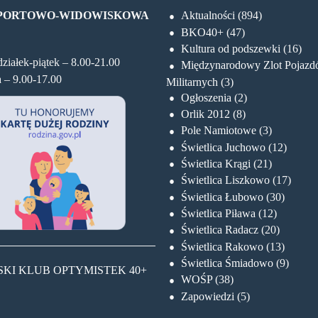
SPORTOWO-WIDOWISKOWA
Aktualności
(894)
BKO40+
(47)
Kultura od podszewki
(16)
ziałek-piątek – 8.00-21.00
Międzynarodowy Zlot Pojaz
a – 9.00-17.00
Militarnych
(3)
Ogłoszenia
(2)
Orlik 2012
(8)
Pole Namiotowe
(3)
Świetlica Juchowo
(12)
Świetlica Krągi
(21)
Świetlica Liszkowo
(17)
Świetlica Łubowo
(30)
Świetlica Piława
(12)
Świetlica Radacz
(20)
Świetlica Rakowo
(13)
Świetlica Śmiadowo
(9)
WOŚP
(38)
Zapowiedzi
(5)