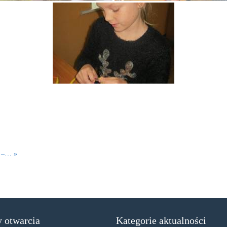
i –… »
 otwarcia
Kategorie aktualności