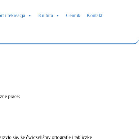
rt i rekreacja
Kultura
Cennik
Kontakt
żne prace:
yło się, że ćwiczyliśmy ortografię i tabliczkę