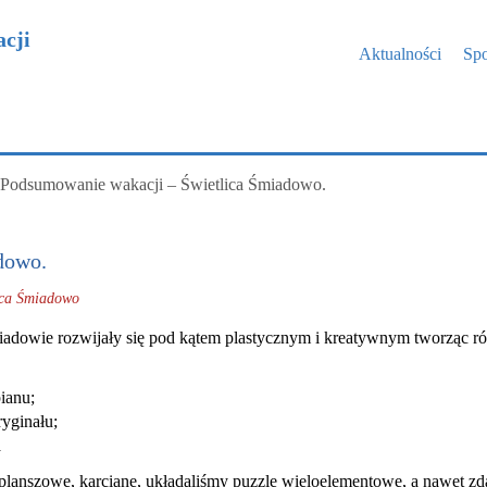
cji
Aktualności
Spo
Podsumowanie wakacji – Świetlica Śmiadowo.
dowo.
ica Śmiadowo
miadowie rozwijały się pod kątem plastycznym i kreatywnym tworząc ró
ianu;
yginału;
a
lanszowe, karciane, układaliśmy puzzle wieloelementowe, a nawet zdarz