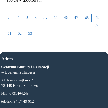
sporcie w doborowym
←
1
2
3
…
45
46
47
49
48
50
51
52
53
→
Adres
Centrum Kultury i Rekreacji
w Bornem Sulinowie
Al. Niepodległości 21,
78-449 Borne Sulinowo
NIP: 6731464243
tel./fax: 94 37 49 612