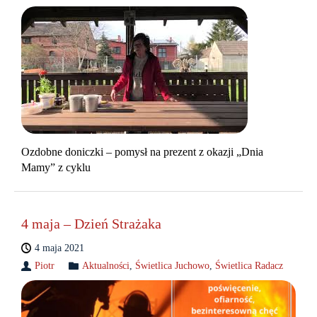
Ozdobne doniczki – pomysł na prezent z okazji „Dnia
Mamy” z cyklu
4 maja – Dzień Strażaka
4 maja 2021
Piotr
Aktualności
,
Świetlica Juchowo
,
Świetlica Radacz