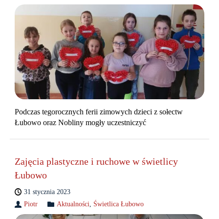
Podczas tegorocznych ferii zimowych dzieci z sołectw
Łubowo oraz Nobliny mogły uczestniczyć
Zajęcia plastyczne i ruchowe w świetlicy
Łubowo
31 stycznia 2023
Piotr
Aktualności
,
Świetlica Łubowo